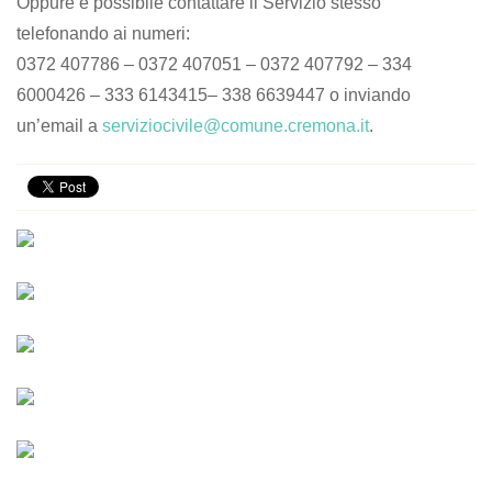
Oppure è possibile contattare il Servizio stesso
telefonando ai numeri:
0372 407786 – 0372 407051 – 0372 407792 – 334
6000426 – 333 6143415– 338 6639447 o inviando
un’email a
serviziocivile@comune.cremona.it
.